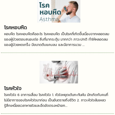
โรคหอบหืด
หอบหืด โรคหอบหืดคืออะไร โรคหอบหืด เป็นโรคที่เกิดขึ้นเนื่องจากหลอดลม
ของผู้ป่วยตอบสนองต่อ สิ่งที่มากระตุ้น มากกว่า ภาวะปกติ ทำให้หลอดลม
ของผู้ป่วยหดเกร็ง มีขนาดตีบแคบลง และมีอาการบวม ...
โรคหัวใจ
โรคหัวใจ 6 อาการเสื่อม โรคหัวใจ 1. หัวใจหยุดเต้นกะทันหัน มักเกิดกับคนที่
ไม่มีอาการของโรคหัวใจมาก่อน เป็นอันตรายถึงชีวิต 2. ภาวะหัวใจล้มเหลว
รู้สึกเหนื่อยเวลาหายใจและอึดอัดตรงหน้าอก...