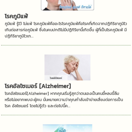
โรคภูมิแพ้
ภูมิแพ้ รู้ไว้ ไม่แพ้ โรคภูมิแพ้คืออะไรโรคภูมิแพ้คือโรคที่เกิดจากปฏิกิริยาภูมิไว
เกินต่อสารก่อภูมิแพ้ ซึ่งในคนปกติไม่มีปฏิกิริยานี้เกิดขึ้น ผู้ที่เป็นโรคภูมิแพ้ มี
ปฏิกิริยาภูมิไวเก...
โรคอัลไซเมอร์ [Alzheimer]
โรคอัลไซเมอร์[Alzheimer] หากคุณเริ่มรู้สุกว่าตนเองเป็นคนขี้หลงขี้ลืม
หรือไม่อยากพบปะผู้คน นั่นหมายความว่าคุณกำลังเข้าข่ายเสี่ยงต่อการเป็น
โรค อัลไซเมอร์ โดยไม่รู้ตัว และต่อไปนี้ค...