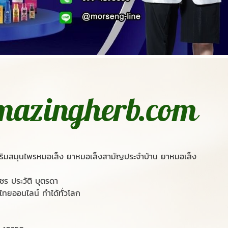
mazingherb.com
สริมสมุนไพรหมอเส็ง ยาหมอเส็งสามัญประจำบ้าน ยาหมอเส็ง
ชร ประวัติ บุตรดา
รไทยออนไลน์ ทำได้ทั่วโลก