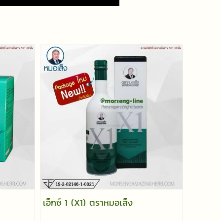
เอ็กซ์ 1 (X1) ตราหมอเส็ง