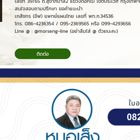
เลขที่ 39/65 ถ.สุขาภิบาล2 แขวงดอกไม้ เขตประเวศ กรุงเทพ
สนใจสอบถามปรึกษา ขอคำแนะนำ
เภสัชกร (อีฟ) แพทย์แผนไทย เลขที่ พท.ภ.34536
โทร. 086-4236354 / 095-2369565 หรือ 099-4293656
Line @ : @morseng-line (อย่าลืมใส่ @ ด้วยนะคะ)
ติดต่อ