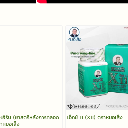
เฮิร์บ (ยาสตรีหลังการคลอด
เอ็กซ์ 11 (X11) ตราหมอเส็ง
ราหมอเส็ง