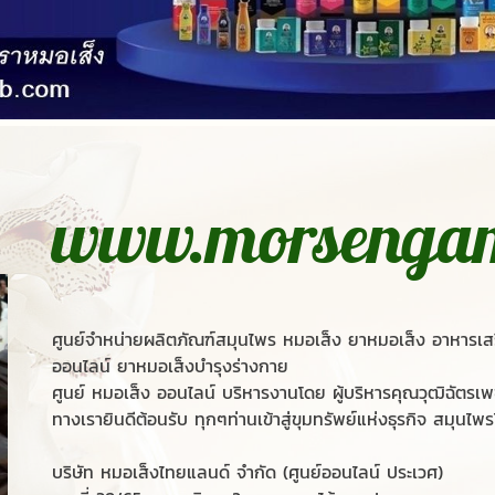
www.morsenga
ศูนย์จำหน่ายผลิตภัณฑ์สมุนไพร หมอเส็ง ยาหมอเส็ง อาหารเ
ออนไลน์ ยาหมอเส็งบำรุงร่างกาย
ศูนย์ หมอเส็ง ออนไลน์ บริหารงานโดย ผู้บริหารคุณวุฒิฉัตรเพ
ทางเรายินดีต้อนรับ ทุกๆท่านเข้าสู่ขุมทรัพย์แห่งธุรกิจ สมุนไพ
บริษัท หมอเส็งไทยแลนด์ จำกัด (ศูนย์ออนไลน์ ประเวศ)