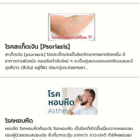
โรคสะเก็ดเงิน [Psoriasis]
สะเก็ดเงิน [psoriasis] โรคสะเก็ดเงินเป็นโรครักษาหายยากโรคหนึ่ง มี
อาการตามผิวหนัง ตอนเริ่มกำเริบใหม่ ๆ จะเป็นตุ่มแดงขอบเขตชัดเจนและมี
ขุยสีขาว (สีเงิน) อยู่ที่ผิว ต่อมาตุ่มจะค่อยๆขยา...
โรคหอบหืด
หอบหืด โรคหอบหืดคืออะไร โรคหอบหืด เป็นโรคที่เกิดขึ้นเนื่องจากหลอดลม
ของผู้ป่วยตอบสนองต่อ สิ่งที่มากระตุ้น มากกว่า ภาวะปกติ ทำให้หลอดลม