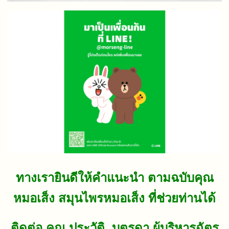
ทางเรายินดีให้คำแนะนำ ตามฉบับคุณ
หมอเส็ง สมุนไพรหมอเส็ง ที่ช่วยท่านได้
ติดต่อ คุณ ประวัติ บุตรดา ผู้บริหารฉัตร