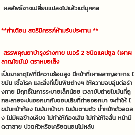
ผลลัพธ์อาจเปลี่ยนแปลงไปแล้วแต่บุคคล
**คำเตือน สตรีมีครรภ์ห้ามรับประทาน **
สรรพคุณยาบำรุงร่างกาย เบอร์ 2 ชนิดแคปซูล (เผาผ
ลาญไขมัน) ตราหมอเส็ง
เป็นยาธาตุไฟที่มีความร้อนสูง มีหน้าที่เผาผลาญอาหาร ไ
ขมัน เชื้อโรค และสิ่งที่เป็นพิษต่างๆ ให้ความอบอุ่นต่อร่า
งกาย มีฤทธิ์ในการระบายเล็กน้อย เวลาขับถ่ายไขมันที่ถู
กละลายจะปนออกมากับขอบเสียที่ถ่ายออกมา จะทำให้ ไ
ขมันหน้าท้อง ไขมันหน้าขา ไขมันตามตัว น้ำหนักตัวลดล
ง ไม่มีผลข้างเคียง ไม่ทำให้ท้องเสีย ไม่ทำให้ใจสั่น หน้ามื
ดตาลาย ปวดหัวหรือเครียดนอนไม่หลับ