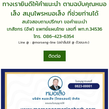
ทางเรายินดีให้คำแนะนำ ตามฉบับคุณหมอ
เส็ง สมุนไพรหมอเส็ง ที่ช่วยท่านได้
สนใจสอบถามปรึกษา ขอคำแนะนำ
เภสัชกร (อีฟ) แพทย์แผนไทย เลขที่ พท.ภ.34536
โทร. 086-423-6354
Line @ : @morseng-line (อย่าลืมใส่ @ ด้วยนะคะ)
ติดต่อ